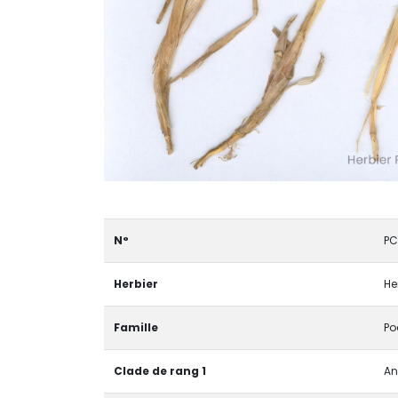
N°
PC
Herbier
He
Famille
Po
Clade de rang 1
An