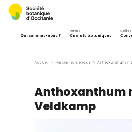
Revue
Collo
Qui sommes-nous ?
Carnets botaniques
Conv
Accueil
Herbier numérique
Anthoxanthum nit
Anthoxanthum n
Veldkamp