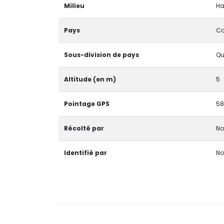
Milieu
Ha
Pays
C
Sous-division de pays
Qu
Altitude (en m)
5
Pointage GPS
58
Récolté par
No
Identifié par
No