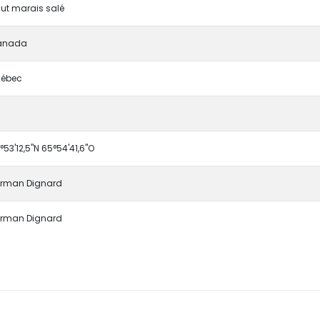
ut marais salé
anada
ébec
°53'12,5"N 65°54'41,6"O
rman Dignard
rman Dignard