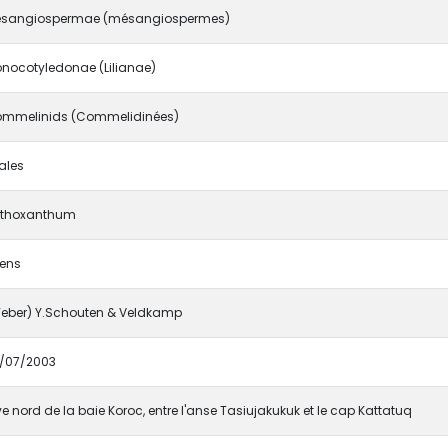
sangiospermae (mésangiospermes)
nocotyledonae (Lilianae)
mmelinids (Commelidinées)
ales
thoxanthum
tens
eber) Y.Schouten & Veldkamp
/07/2003
ve nord de la baie Koroc, entre l'anse Tasiujakukuk et le cap Kattatuq