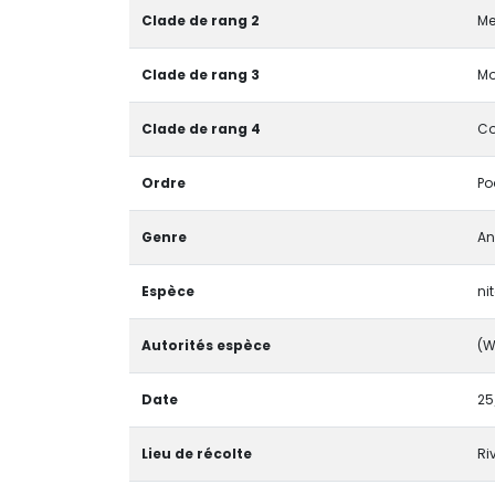
Clade de rang 2
Me
Clade de rang 3
Mo
Clade de rang 4
Co
Ordre
Po
Genre
An
Espèce
ni
Autorités espèce
(W
Date
25
Lieu de récolte
Ri