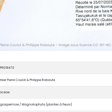
PR018470
rbier Pierre Coulot & Philippe Rabaute
aceae
giospermae / Magnoliophyta (plantes à fleurs)