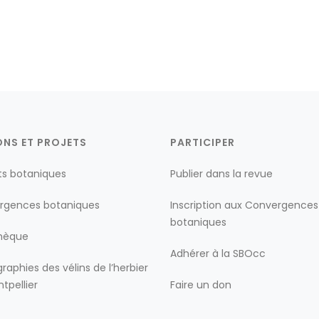
ONS ET PROJETS
PARTICIPER
ts botaniques
Publier dans la revue
rgences botaniques
Inscription aux Convergences
botaniques
thèque
Adhérer à la SBOcc
raphies des vélins de l’herbier
tpellier
Faire un don