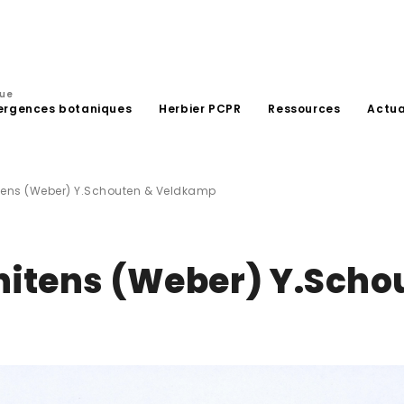
que
ergences botaniques
Herbier PCPR
Ressources
Actua
ens (Weber) Y.Schouten & Veldkamp
itens (Weber) Y.Scho