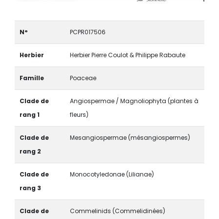
N°
PCPR017506
Herbier
Herbier Pierre Coulot & Philippe Rabaute
Famille
Poaceae
Clade de
Angiospermae / Magnoliophyta (plantes à
rang 1
fleurs)
Clade de
Mesangiospermae (mésangiospermes)
rang 2
Clade de
Monocotyledonae (Lilianae)
rang 3
Clade de
Commelinids (Commelidinées)