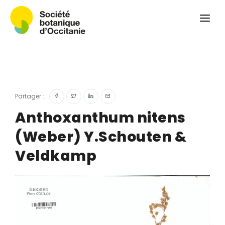
Qui sommes-nous ?
Revue
Carnets botaniques
Colloque
Convergences botaniques
Partager :
Herbier PCPR
Anthoxanthum nitens
(Weber) Y.Schouten &
Ressources
Veldkamp
Actualités et calendrier
Contact