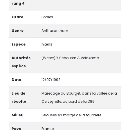
rang 4
Ordre
Poales
Genre
Anthoxanthum
Espèce
nitens
Autorités
(Weber) Y.Schouten & Veldkamp
espèce
Date
12/07/1992
Lieu de
Marécage du Bourget, dans la vallée de la
récolte
Cerveyrette, au bord de la D89
Milieu
Pelouses en marge de la tourbière
Pays
France