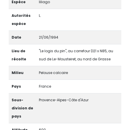
Espèce
liliago
Autorités
L.
espèce
Date
21/06/1994
Lieu de
"Le logis du pin", au carrefour D21 x N85, au
récolte
sud de Le-Mousteiret, au nord de Grasse
Milieu
Pelouse calcaire
Pays
France
Sous-
Provence-Alpes-Côte d'Azur
division de
pays
Altitude
600