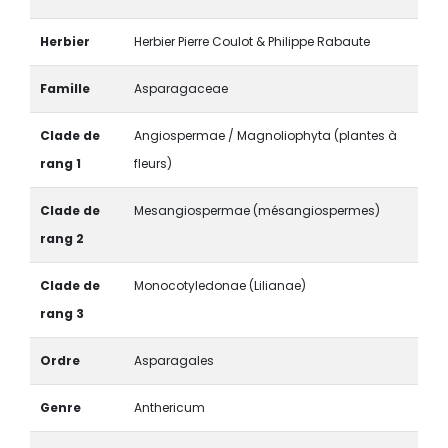
Herbier
Herbier Pierre Coulot & Philippe Rabaute
Famille
Asparagaceae
Clade de
Angiospermae / Magnoliophyta (plantes à
rang 1
fleurs)
Clade de
Mesangiospermae (mésangiospermes)
rang 2
Clade de
Monocotyledonae (Lilianae)
rang 3
Ordre
Asparagales
Genre
Anthericum