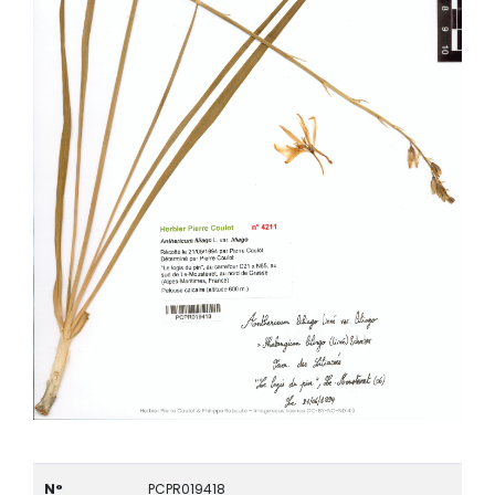
N°
PCPR019418