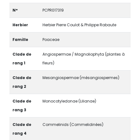
N°
PCPR017319
Herbier
Herbier Pierre Coulot & Philippe Rabaute
Famille
Poaceae
Clade de
Angiospermae / Magnoliophyta (plantes à
rang 1
fleurs)
Clade de
Mesangiospermae (mésangiospermes)
rang 2
Clade de
Monocotyledonae (Lilianae)
rang 3
Clade de
Commelinids (Commelidinées)
rang 4