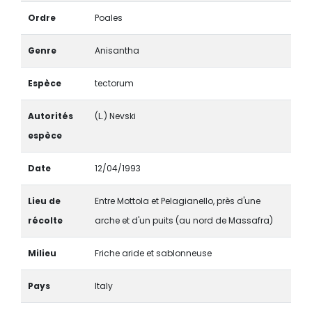
Ordre
Poales
Genre
Anisantha
Espèce
tectorum
Autorités
(L.) Nevski
espèce
Date
12/04/1993
Lieu de
Entre Mottola et Pelagianello, près d'une
récolte
arche et d'un puits (au nord de Massafra)
Milieu
Friche aride et sablonneuse
Pays
Italy