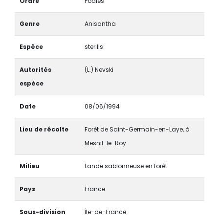
Ordre
Poales
Genre
Anisantha
Espèce
sterilis
Autorités
(L.) Nevski
espèce
Date
08/06/1994
Lieu de récolte
Forêt de Saint-Germain-en-Laye, à
Mesnil-le-Roy
Milieu
Lande sablonneuse en forêt
Pays
France
Sous-division
Île-de-France