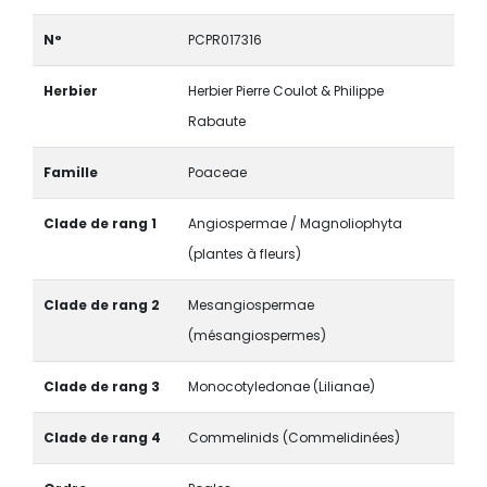
N°
PCPR017316
Herbier
Herbier Pierre Coulot & Philippe
Rabaute
Famille
Poaceae
Clade de rang 1
Angiospermae / Magnoliophyta
(plantes à fleurs)
Clade de rang 2
Mesangiospermae
(mésangiospermes)
Clade de rang 3
Monocotyledonae (Lilianae)
Clade de rang 4
Commelinids (Commelidinées)