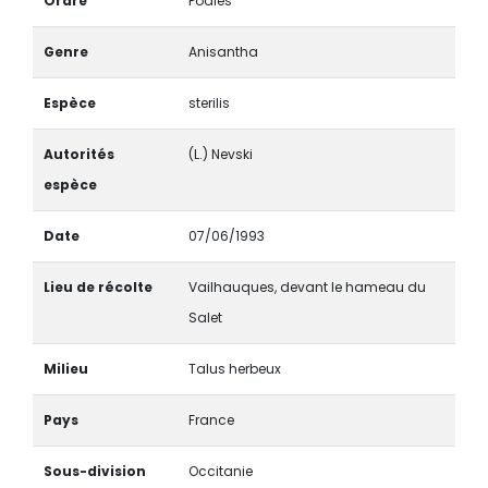
Ordre
Poales
Genre
Anisantha
Espèce
sterilis
Autorités
(L.) Nevski
espèce
Date
07/06/1993
Lieu de récolte
Vailhauques, devant le hameau du
Salet
Milieu
Talus herbeux
Pays
France
Sous-division
Occitanie