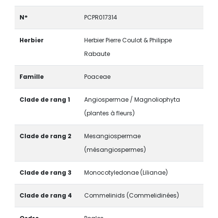
N°
PCPR017314
Herbier
Herbier Pierre Coulot & Philippe
Rabaute
Famille
Poaceae
Clade de rang 1
Angiospermae / Magnoliophyta
(plantes à fleurs)
Clade de rang 2
Mesangiospermae
(mésangiospermes)
Clade de rang 3
Monocotyledonae (Lilianae)
Clade de rang 4
Commelinids (Commelidinées)