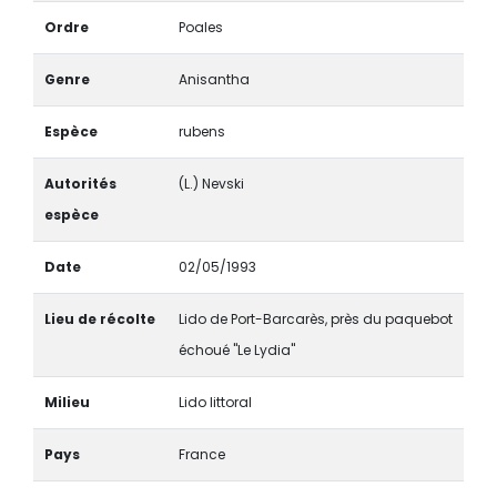
Ordre
Poales
Genre
Anisantha
Espèce
rubens
Autorités
(L.) Nevski
espèce
Date
02/05/1993
Lieu de récolte
Lido de Port-Barcarès, près du paquebot
échoué "Le Lydia"
Milieu
Lido littoral
Pays
France