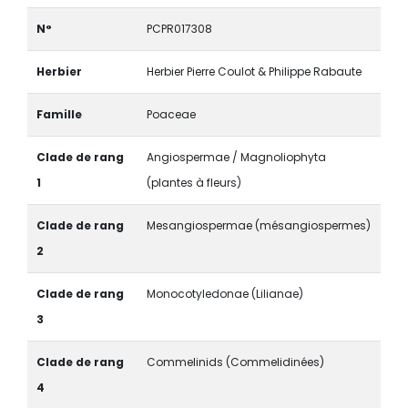
N°
PCPR017308
Herbier
Herbier Pierre Coulot & Philippe Rabaute
Famille
Poaceae
Clade de rang
Angiospermae / Magnoliophyta
1
(plantes à fleurs)
Clade de rang
Mesangiospermae (mésangiospermes)
2
Clade de rang
Monocotyledonae (Lilianae)
3
Clade de rang
Commelinids (Commelidinées)
4