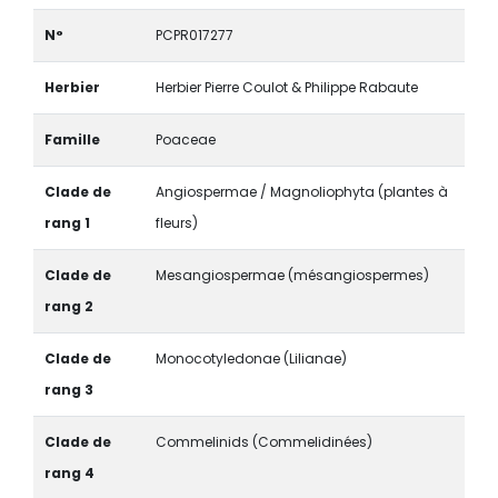
N°
PCPR017277
Herbier
Herbier Pierre Coulot & Philippe Rabaute
Famille
Poaceae
Clade de
Angiospermae / Magnoliophyta (plantes à
rang 1
fleurs)
Clade de
Mesangiospermae (mésangiospermes)
rang 2
Clade de
Monocotyledonae (Lilianae)
rang 3
Clade de
Commelinids (Commelidinées)
rang 4