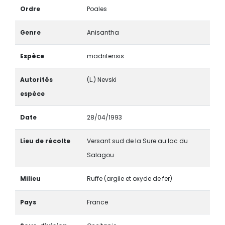
Ordre
Poales
Genre
Anisantha
Espèce
madritensis
Autorités
(L.) Nevski
espèce
Date
28/04/1993
Lieu de récolte
Versant sud de la Sure au lac du
Salagou
Milieu
Ruffe (argile et oxyde de fer)
Pays
France