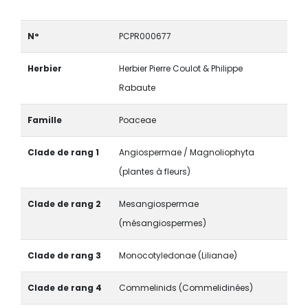
N°
PCPR000677
Herbier
Herbier Pierre Coulot & Philippe
Rabaute
Famille
Poaceae
Clade de rang 1
Angiospermae / Magnoliophyta
(plantes à fleurs)
Clade de rang 2
Mesangiospermae
(mésangiospermes)
Clade de rang 3
Monocotyledonae (Lilianae)
Clade de rang 4
Commelinids (Commelidinées)