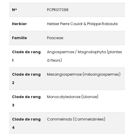
N°
PCPR017298
Herbier
Herbier Pierre Coulot & Philippe Rabaute
Famille
Poaceae
Clade de rang
Angiospermae / Magnoliophyta (plantes
1
à fleurs)
Clade de rang
Mesangiospermae (mésangiospermes)
2
Clade de rang
Monocotyledonae (Lilianae)
3
Clade de rang
Commelinids (Commelidinées)
4