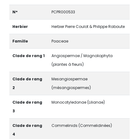
N°
PCPR000533
Herbier
Herbier Pierre Coulot & Philippe Rabaute
Famille
Poaceae
Clade de rang 1
Angiospermae / Magnoliophyta
(plantes à fleurs)
Clade de rang
Mesangiospermae
2
(mésangiospermes)
Clade de rang
Monocotyledonae (Lilianae)
3
Clade de rang
Commelinids (Commelidinées)
4