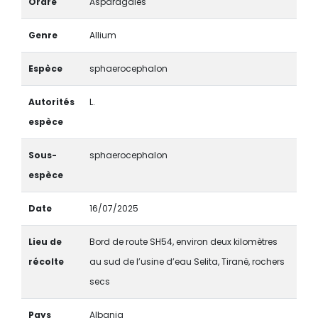
Ordre
Asparagales
Genre
Allium
Espèce
sphaerocephalon
Autorités
L.
espèce
Sous-
sphaerocephalon
espèce
Date
16/07/2025
Lieu de
Bord de route SH54, environ deux kilomètres
récolte
au sud de l’usine d’eau Selita, Tiranë, rochers
secs
Pays
Albania