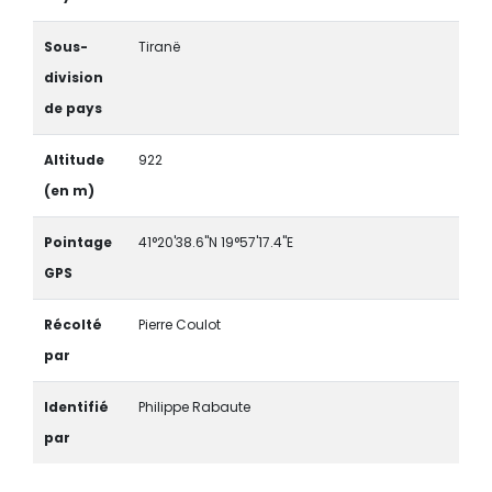
Sous-
Tiranë
division
de pays
Altitude
922
(en m)
Pointage
41°20'38.6"N 19°57'17.4"E
GPS
Récolté
Pierre Coulot
par
Identifié
Philippe Rabaute
par