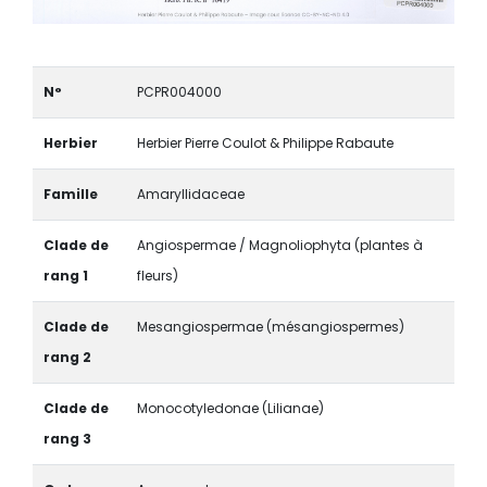
N°
PCPR004000
Herbier
Herbier Pierre Coulot & Philippe Rabaute
Famille
Amaryllidaceae
Clade de
Angiospermae / Magnoliophyta (plantes à
rang 1
fleurs)
Clade de
Mesangiospermae (mésangiospermes)
rang 2
Clade de
Monocotyledonae (Lilianae)
rang 3