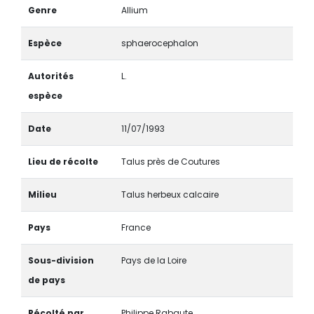
Genre
Allium
Espèce
sphaerocephalon
Autorités
L.
espèce
Date
11/07/1993
Lieu de récolte
Talus près de Coutures
Milieu
Talus herbeux calcaire
Pays
France
Sous-division
Pays de la Loire
de pays
Récolté par
Philippe Rabaute