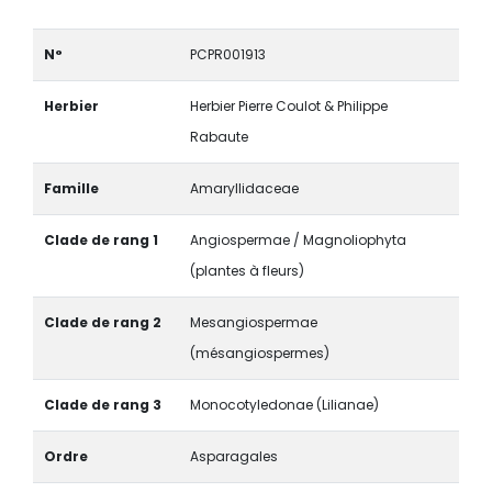
N°
PCPR001913
Herbier
Herbier Pierre Coulot & Philippe
Rabaute
Famille
Amaryllidaceae
Clade de rang 1
Angiospermae / Magnoliophyta
(plantes à fleurs)
Clade de rang 2
Mesangiospermae
(mésangiospermes)
Clade de rang 3
Monocotyledonae (Lilianae)
Ordre
Asparagales