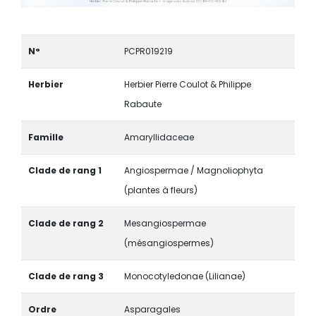
N°
PCPR019219
Herbier
Herbier Pierre Coulot & Philippe
Rabaute
Famille
Amaryllidaceae
Clade de rang 1
Angiospermae / Magnoliophyta
(plantes à fleurs)
Clade de rang 2
Mesangiospermae
(mésangiospermes)
Clade de rang 3
Monocotyledonae (Lilianae)
Ordre
Asparagales