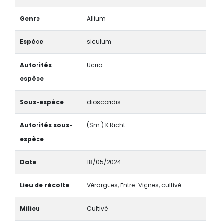
Genre
Allium
Espèce
siculum
Autorités
Ucria
espèce
Sous-espèce
dioscoridis
Autorités sous-
(Sm.) K.Richt.
espèce
Date
18/05/2024
Lieu de récolte
Vérargues, Entre-Vignes, cultivé
Milieu
Cultivé