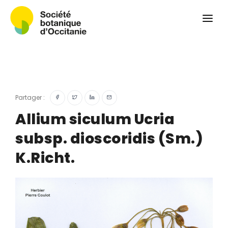
Qui sommes-nous ?
Revue
Carnets botaniques
Colloque
Convergences botaniques
Partager :
Herbier PCPR
Allium siculum Ucria
subsp. dioscoridis (Sm.)
Ressources
K.Richt.
Actualités et calendrier
Contact