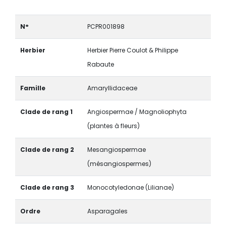
N°
PCPR001898
Herbier
Herbier Pierre Coulot & Philippe
Rabaute
Famille
Amaryllidaceae
Clade de rang 1
Angiospermae / Magnoliophyta
(plantes à fleurs)
Clade de rang 2
Mesangiospermae
(mésangiospermes)
Clade de rang 3
Monocotyledonae (Lilianae)
Ordre
Asparagales