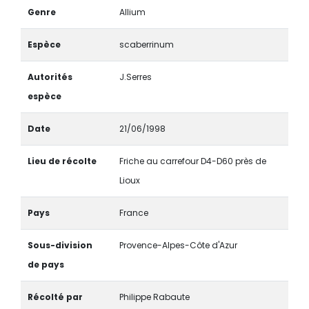
Genre
Allium
Espèce
scaberrinum
Autorités
J.Serres
espèce
Date
21/06/1998
Lieu de récolte
Friche au carrefour D4-D60 près de
Lioux
Pays
France
Sous-division
Provence-Alpes-Côte d'Azur
de pays
Récolté par
Philippe Rabaute