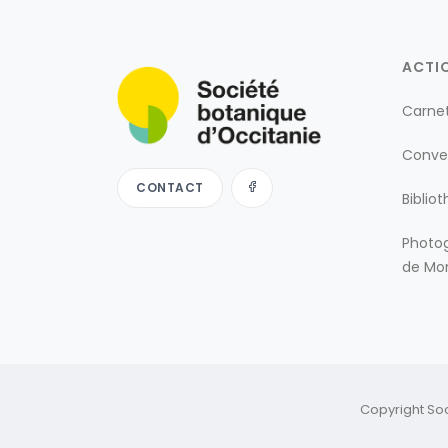
ACTI
Carne
Conve
CONTACT
Biblio
Photog
de Mon
Copyright So