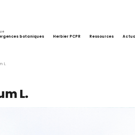
que
ergences botaniques
Herbier PCPR
Ressources
Actua
 L.
um L.