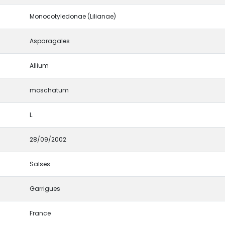
Monocotyledonae (Lilianae)
Asparagales
Allium
moschatum
L.
28/09/2002
Salses
Garrigues
France