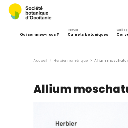
Revue
Collo
Qui sommes-nous ?
Carnets botaniques
Conv
Accueil
Herbier numérique
Allium moschatum
Allium moschat