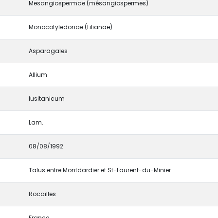
Mesangiospermae (mésangiospermes)
Monocotyledonae (Lilianae)
Asparagales
Allium
lusitanicum
Lam.
08/08/1992
Talus entre Montdardier et St-Laurent-du-Minier
Rocailles
France