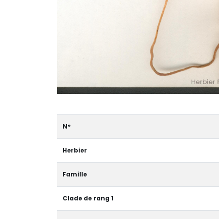
N°
Herbier
Famille
Clade de rang 1