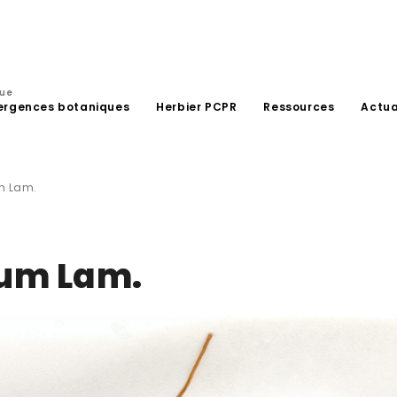
que
ergences botaniques
Herbier PCPR
Ressources
Actua
m Lam.
cum Lam.