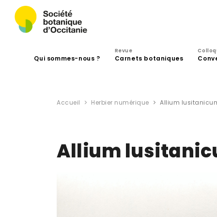
Revue
Collo
Qui sommes-nous ?
Carnets botaniques
Conv
Accueil
Herbier numérique
Allium lusitanicu
Allium lusitani