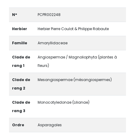
N°
PCPR002248
Herbier
Herbier Pierre Coulot & Philippe Rabaute
Famille
Amaryllidaceae
Clade de
Angiospermae / Magnoliophyta (plantes à
rang 1
fleurs)
Clade de
Mesangiospermae (mésangiospermes)
rang 2
Clade de
Monocotyledonae (Lilianae)
rang 3
Ordre
Asparagales