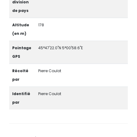
division
de pays
Altitude
178
(en m)
Pointage
45°47'22.0"N 5°00'58.6"E
GPS
Récolté
Pierre Coulot
par
Identifié
Pierre Coulot
par