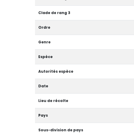
Clade de rang 3
Ordre
Genre
Espèce
Autorités espèce
Date
Lieu de récolte
Pays
Sous-division de pays