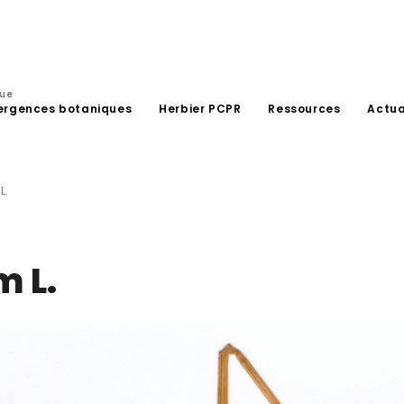
que
ergences botaniques
Herbier PCPR
Ressources
Actua
L.
m L.