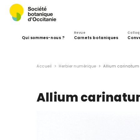
Revue
Collo
Qui sommes-nous ?
Carnets botaniques
Conv
Accueil
Herbier numérique
Allium carinatum 
Allium carinatu