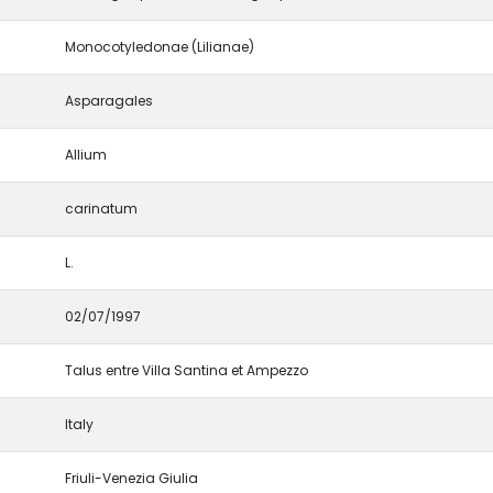
Monocotyledonae (Lilianae)
Asparagales
Allium
carinatum
L.
02/07/1997
Talus entre Villa Santina et Ampezzo
Italy
Friuli-Venezia Giulia