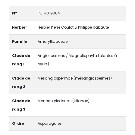
N°
PCPR019004
Herbier
Herbier Pierre Coulot & Philippe Rabaute
Famille
Amaryllidaceae
Clade de
Angiospermae / Magnoliophyta (plantes à
rang 1
fleurs)
Clade de
Mesangiospermae (mésangiospermes)
rang 2
Clade de
Monocotyledonae (Lilianae)
rang 3
Ordre
Asparagales