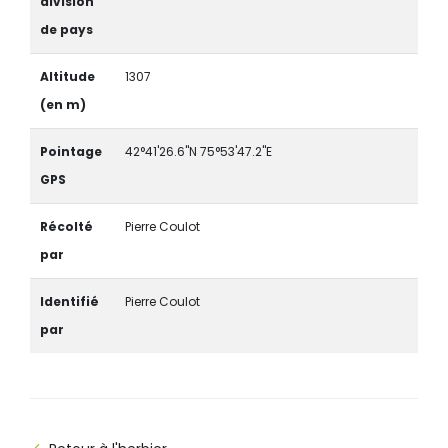
division
de pays
Altitude
1307
(en m)
Pointage
42°41'26.6"N 75°53'47.2"E
GPS
Récolté
Pierre Coulot
par
Identifié
Pierre Coulot
par