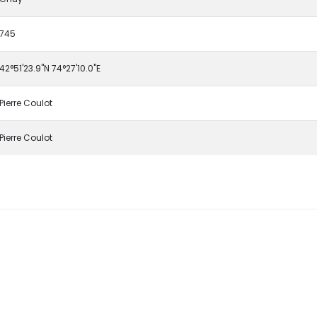
745
42°51'23.9"N 74°27'10.0"E
Pierre Coulot
Pierre Coulot