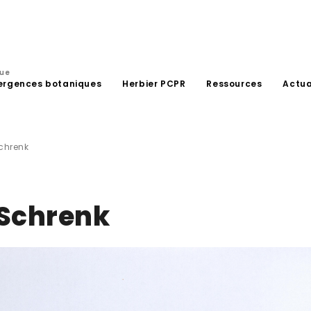
que
ergences botaniques
Herbier PCPR
Ressources
Actua
chrenk
 Schrenk