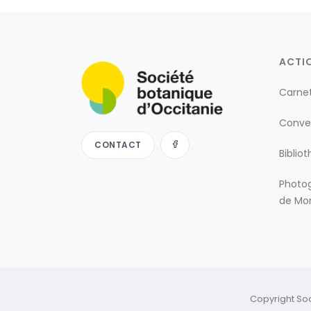
ACTI
Carne
Conve
CONTACT
Biblio
Photog
de Mon
Copyright So