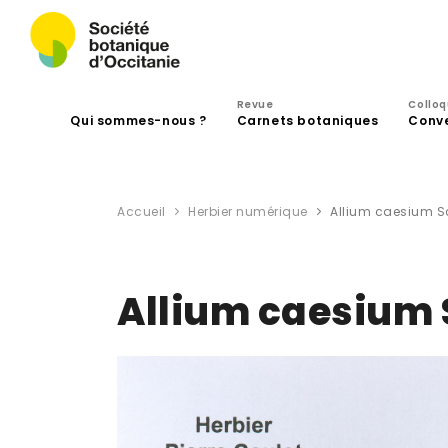
Revue
Collo
Qui sommes-nous ?
Carnets botaniques
Conv
Accueil
Herbier numérique
Allium caesium S
Allium caesium