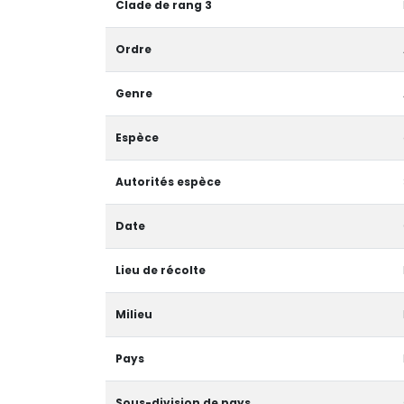
Clade de rang 3
Ordre
Genre
Espèce
Autorités espèce
Date
Lieu de récolte
Milieu
Pays
Sous-division de pays