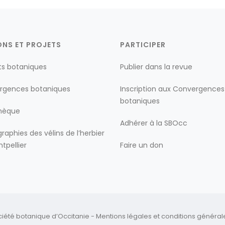
ONS ET PROJETS
PARTICIPER
ts botaniques
Publier dans la revue
rgences botaniques
Inscription aux Convergences
botaniques
thèque
Adhérer à la SBOcc
raphies des vélins de l’herbier
tpellier
Faire un don
ciété botanique d’Occitanie -
Mentions légales
et
conditions générales