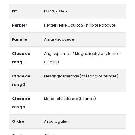
N°
PCPR020346
Herbier
Herbier Pierre Coulot & Philippe Rabaute
Famille
Amaryllidaceae
Clade de
Angiospermae / Magnoliophyta (plantes
rang 1
à fleurs)
Clade de
Mesangiospermae (mésangiospermes)
rang 2
Clade de
Monocotyledonae (Lilianae)
rang 3
Ordre
Asparagales