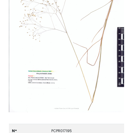
N°
PCPR017195