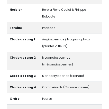
Herbier
Herbier Pierre Coulot & Philippe
Rabaute
Famille
Poaceae
Clade de rang 1
Angiospermae / Magnoliophyta
(plantes à fleurs)
Clade de rang 2
Mesangiospermae
(mésangiospermes)
Clade de rang 3
Monocotyledonae (Lilianae)
Clade de rang 4
Commelinids (Commelidinées)
Ordre
Poales