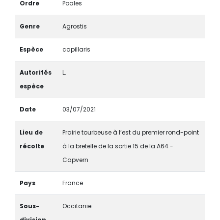
Ordre
Poales
Genre
Agrostis
Espèce
capillaris
Autorités
L.
espèce
Date
03/07/2021
Lieu de
Prairie tourbeuse à l’est du premier rond-point
récolte
à la bretelle de la sortie 15 de la A64 -
Capvern
Pays
France
Sous-
Occitanie
division