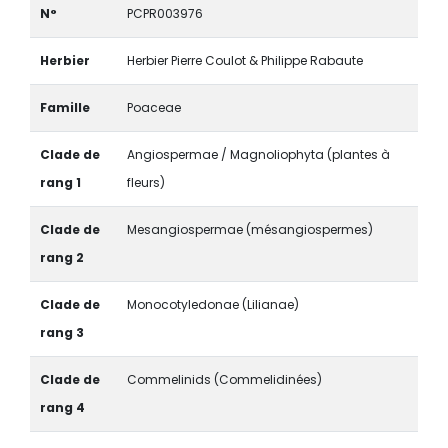
N°
PCPR003976
Herbier
Herbier Pierre Coulot & Philippe Rabaute
Famille
Poaceae
Clade de
Angiospermae / Magnoliophyta (plantes à
rang 1
fleurs)
Clade de
Mesangiospermae (mésangiospermes)
rang 2
Clade de
Monocotyledonae (Lilianae)
rang 3
Clade de
Commelinids (Commelidinées)
rang 4