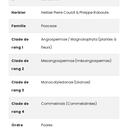
Herbier
Herbier Pierre Coulot & Philippe Rabaute
Famille
Poaceae
Clade de
Angiospermae / Magnoliophyta (plantes à
rang 1
fleurs)
Clade de
Mesangiospermae (mésangiospermes)
rang 2
Clade de
Monocotyledonae (Lilianae)
rang 3
Clade de
Commelinids (Commelidinées)
rang 4
Ordre
Poales