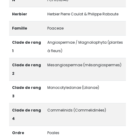
Herbier
Herbier Pierre Coulot & Philippe Rabaute
Famille
Poaceae
Clade de rang
Angiospermae / Magnoliophyta (plantes
1
à fleurs)
Clade de rang
Mesangiospermae (mésangiospermes)
2
Clade de rang
Monocotyledonae (Lilianae)
3
Clade de rang
Commelinids (Commelidinées)
4
Ordre
Poales