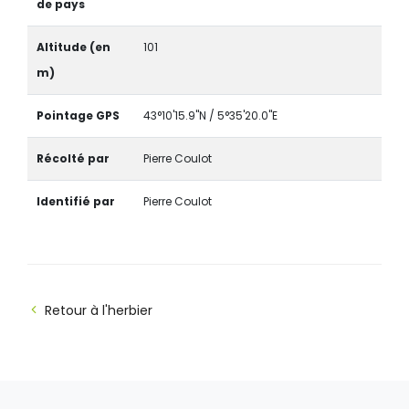
de pays
Altitude (en
101
m)
Pointage GPS
43°10'15.9"N / 5°35'20.0"E
Récolté par
Pierre Coulot
Identifié par
Pierre Coulot
Retour à l'herbier