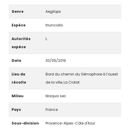
Genre
Aegilops
Espèce
triuncialis
Autorités
L.
espèce
Date
30/05/2019
Lieu de
Bord du chemin du Sémaphore à l’ouest
récolte
de la ville, La Ciotat
Milieu
Maquis sec
Pays
France
Sous-division
Provence-Alpes-Côte d'Azur