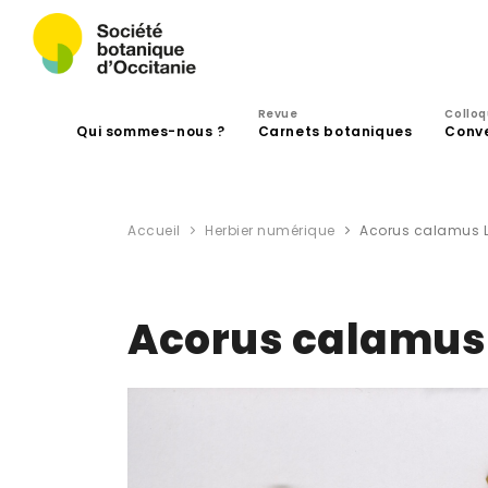
Revue
Collo
Qui sommes-nous ?
Carnets botaniques
Conv
Accueil
Herbier numérique
Acorus calamus L
Acorus calamus 