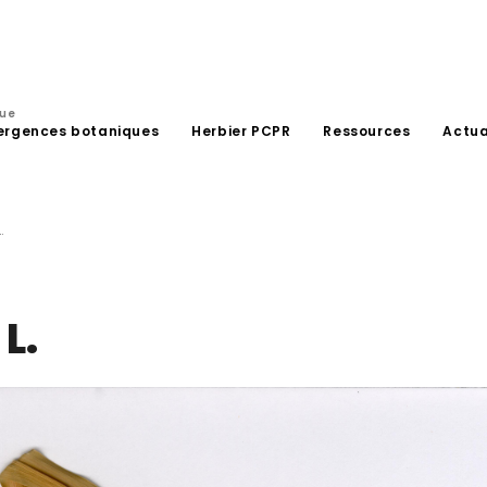
que
ergences botaniques
Herbier PCPR
Ressources
Actua
.
L.