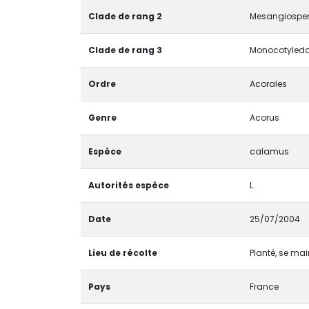
Clade de rang 2
Mesangiospe
Clade de rang 3
Monocotyledon
Ordre
Acorales
Genre
Acorus
Espèce
calamus
Autorités espèce
L.
Date
25/07/2004
Lieu de récolte
Planté, se mai
Pays
France