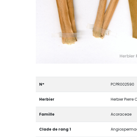
N°
PCPR002590
Herbier
Herbier Pierre
Famille
Acoraceae
Clade de rang 1
Angiospermae 