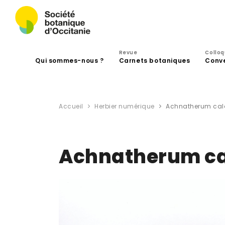
Revue
Collo
Qui sommes-nous ?
Carnets botaniques
Conv
Accueil
Herbier numérique
Achnatherum cala
Achnatherum cal