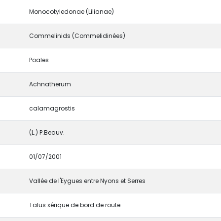
Monocotyledonae (Lilianae)
Commelinids (Commelidinées)
Poales
Achnatherum
calamagrostis
(L.) P.Beauv.
01/07/2001
Vallée de l'Eygues entre Nyons et Serres
Talus xérique de bord de route