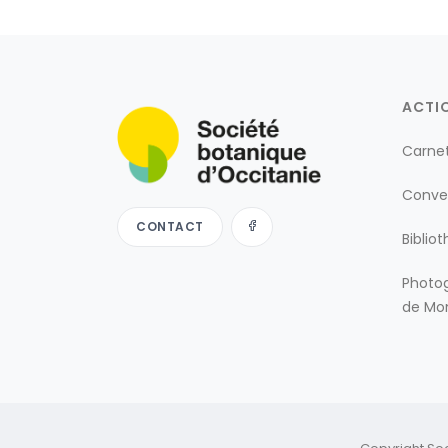
ACTI
Carne
Conve
CONTACT
Biblio
Photog
de Mon