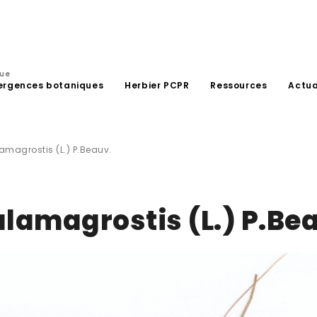
que
ergences botaniques
Herbier PCPR
Ressources
Actua
magrostis (L.) P.Beauv.
amagrostis (L.) P.Be