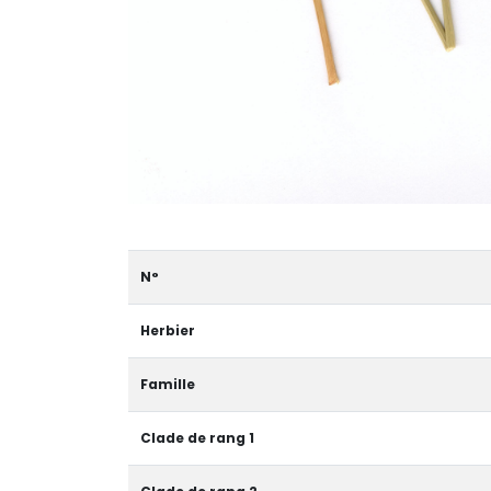
N°
Herbier
Famille
Clade de rang 1