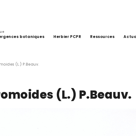
que
ergences botaniques
Herbier PCPR
Ressources
Actua
oides (L.) P.Beauv.
moides (L.) P.Beauv.