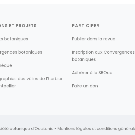
ONS ET PROJETS
PARTICIPER
ts botaniques
Publier dans la revue
rgences botaniques
Inscription aux Convergences
botaniques
thèque
Adhérer à la SBOcc
raphies des vélins de l’herbier
tpellier
Faire un don
ciété botanique d’Occitanie -
Mentions légales
et
conditions générales