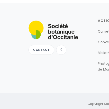
ACTI
Carne
Conve
CONTACT
Biblio
Photog
de Mon
Copyright So