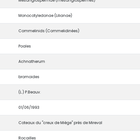
Mesangiospermae (mésangiospermes)
Monocotyledonae (Lilianae)
Commelinids (Commelidinées)
Poales
Achnatherum
bromoides
(L.) P.Beauv.
01/06/1993
Coteaux du "creux de Miège" près de Mireval
Rocailles