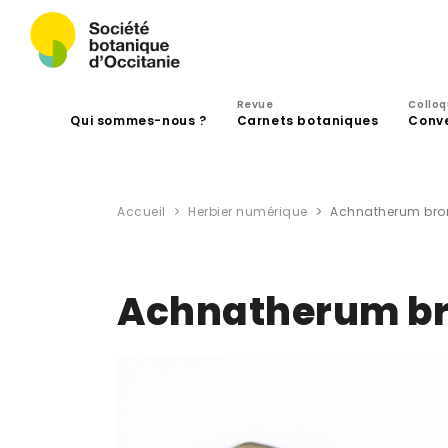
Revue
Collo
Qui sommes-nous ?
Carnets botaniques
Conv
Accueil
Herbier numérique
Achnatherum brom
Achnatherum bro