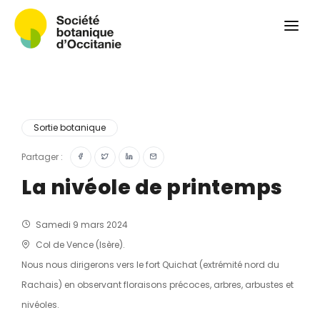
Qui sommes-nous ?
Revue
Carnets botaniques
Colloque
Convergences botaniques
Sortie botanique
Herbier PCPR
Partager :
La nivéole de printemps
Ressources
Actualités et calendrier
Samedi 9 mars 2024
Col de Vence (Isère).
Contact
Nous nous dirigerons vers le fort Quichat (extrémité nord du
Rachais) en observant floraisons précoces, arbres, arbustes et
nivéoles.