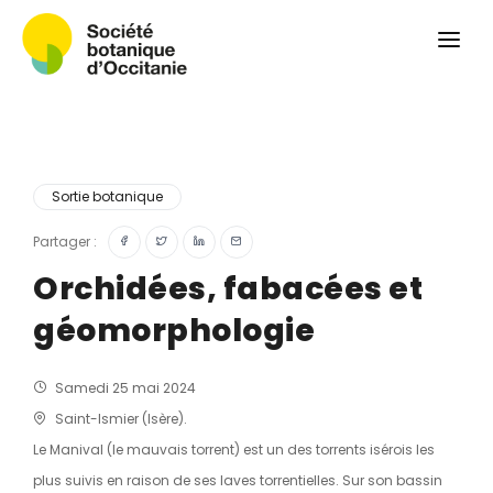
Qui sommes-nous ?
Revue
Carnets botaniques
Colloque
Convergences botaniques
Sortie botanique
Herbier PCPR
Partager :
Orchidées, fabacées et
Ressources
géomorphologie
Actualités et calendrier
Contact
Samedi 25 mai 2024
Saint-Ismier (Isère).
Le Manival (le mauvais torrent) est un des torrents isérois les
plus suivis en raison de ses laves torrentielles. Sur son bassin