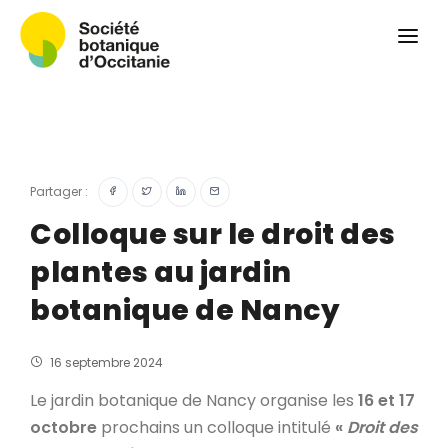
Qui sommes-nous ?
Revue
Carnets botaniques
Colloque
Convergences botaniques
Partager :
Herbier PCPR
Colloque sur le droit des
plantes au jardin
Ressources
botanique de Nancy
Actualités et calendrier
Contact
16 septembre 2024
Le jardin botanique de Nancy organise les
16 et 17
octobre
prochains un colloque intitulé
«
Droit des