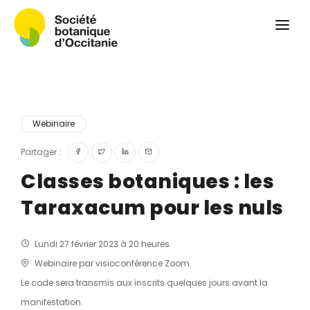
Qui sommes-nous ?
Revue
Carnets botaniques
Colloque
Convergences botaniques
Webinaire
Herbier PCPR
Partager :
Classes botaniques : les
Ressources
Taraxacum pour les nuls
Actualités et calendrier
Contact
Lundi 27 février 2023 à 20 heures
Webinaire par visioconférence Zoom.
Le code sera transmis aux inscrits quelques jours avant la
manifestation.