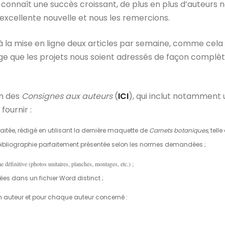
, connaît une succès croissant, de plus en plus d’auteurs 
e excellente nouvelle et nous les remercions.
 à la mise en ligne deux articles par semaine, comme cela
ige que les projets nous soient adressés de façon complèt
on des
Consignes aux auteurs
(
ICI
), qui inclut notamment 
fournir :
haitée, rédigé en utilisant la dernière maquette de
Carnets botaniques
, tell
; bibliographie parfaitement présentée selon les normes demandées ;
 définitive (photos unitaires, planches, montages, etc.) ;
es dans un fichier Word distinct ;
n auteur et pour chaque auteur concerné :