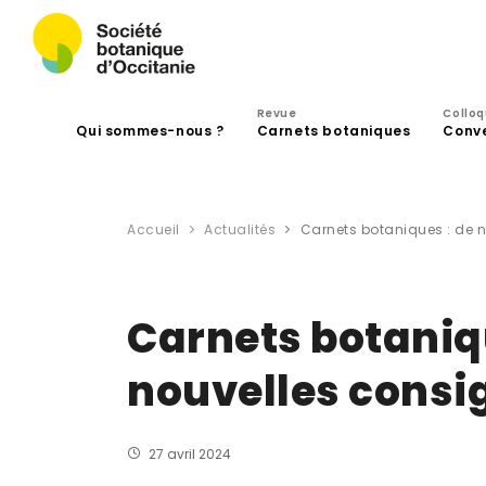
Revue
Collo
Qui sommes-nous ?
Carnets botaniques
Conv
Accueil
Actualités
Carnets botaniques : de 
Carnets botaniq
nouvelles consi
27 avril 2024