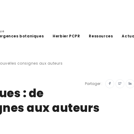
que
ergences botaniques
Herbier PCPR
Ressources
Actua
nouvelles consignes aux auteurs
Partager :
ues : de
gnes aux auteurs