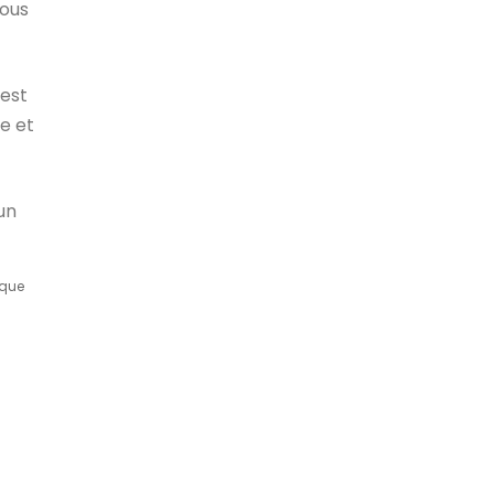
nous
 est
e et
un
e que