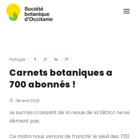
Qui sommes-nous ?
Revue
Carnets botaniques
Colloque
Convergences botaniques
Partager :
Herbier PCPR
Carnets botaniques a
700 abonnés !
Ressources
Actualités et calendrier
08 avril 2023
Contact
Le succès croissant de la revue de la SBOcc ne se
dément pas.
Ce matin nous venons de franchir le seuil des 700