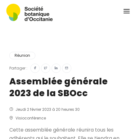
Qui sommes-nous ?
Revue
Carnets botaniques
Colloque
Convergences botaniques
Réunion
Herbier PCPR
Partager :
Assemblée générale
Ressources
2023 de la SBOcc
Actualités et calendrier
Contact
Jeudi 2 février 2023 à 20 heures 30
Visioconférence
Cette assemblée générale réunira tous les
adhérents qui le souhaitent. Elle se tiendra en